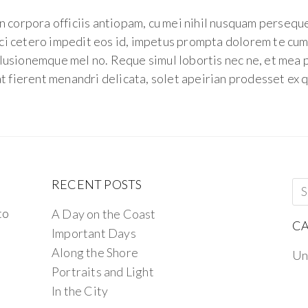
n corpora officiis antiopam, cu mei nihil nusquam perseque
i cetero impedit eos id, impetus prompta dolorem te cum
lusionemque mel no. Reque simul lobortis nec ne, et mea 
t fierent menandri delicata, solet apeirian prodesset ex qu
RECENT POSTS
to
A Day on the Coast
CA
Important Days
Along the Shore
Un
Portraits and Light
In the City