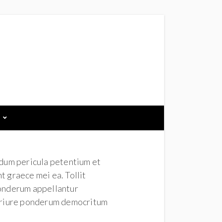
odum pericula petentium et
nt graece mei ea. Tollit
 ponderum appellantur
 iriure ponderum democritum