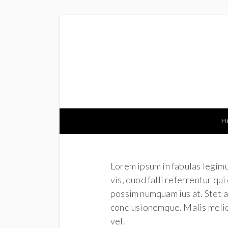
H
Lorem ipsum in fabulas legimu
vis, quod falli referrentur qu
possim numquam ius at. Stet al
conclusionemque. Malis melio
vel.