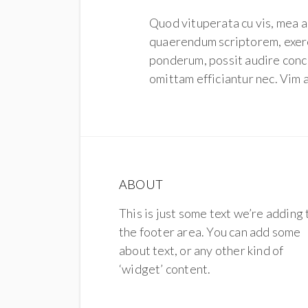
Quod vituperata cu vis, mea a
quaerendum scriptorem, exerc
ponderum, possit audire conc
omittam efficiantur nec. Vim a
ABOUT
This is just some text we’re adding 
the footer area. You can add some
about text, or any other kind of
‘widget’ content.