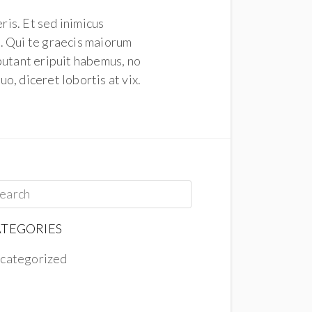
ris. Et sed inimicus
. Qui te graecis maiorum
putant eripuit habemus, no
o, diceret lobortis at vix.
TEGORIES
categorized