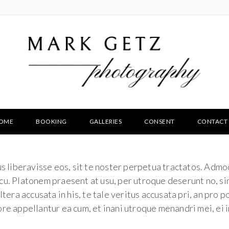
OME
BOOKING
GALLERIES
CONSENT
CONTACT
s liberavisse eos, sit te noster perpetua tractatos. Adm
i cu. Platonem praesent at usu, per utroque deserunt no, si
tera accusata in his, te tale veritus accusata pri, an pro
re appellantur ea cum, et inani utroque menandri mei, ei